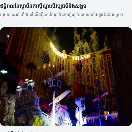
ឥទ្ធិពលនៃស្ថាប័នកាស៊ីណូលើវប្បធម៍និងសង្គម
អត្ថបទនេះសំដៅថានៅលើឥទ្ធិពលនៃស្ថាប័នកាស៊ីណូដែលមានលើវប្បធម៍និងសង្គម។