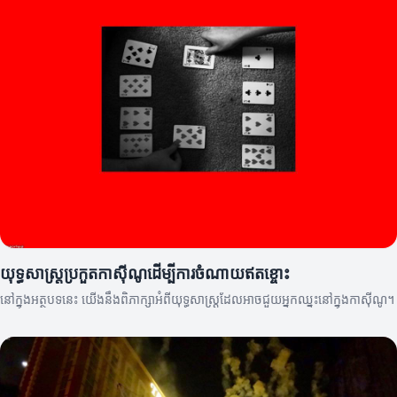
យុទ្ធសាស្ត្រប្រកួតកាស៊ីណូដើម្បីការចំណាយឥតខ្ចោះ
នៅក្នុងអត្ថបទនេះ យើងនឹងពិភាក្សាអំពីយុទ្ធសាស្ត្រដែលអាចជួយអ្នកឈ្នះនៅក្នុងកាស៊ីណូ។