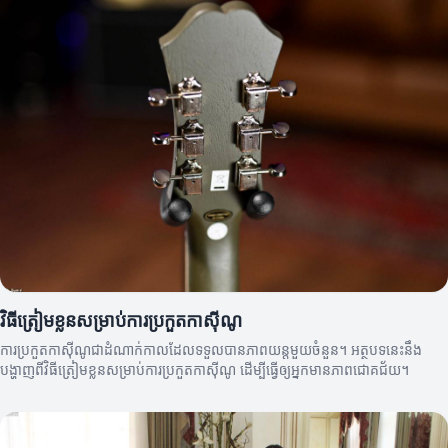
វិធីត្រៀមខ្លួនសម្រាប់ការប្រកួតកាស៊ីណូ
ការប្រកួតកាស៊ីណូជាដំណាក់កាលដែលទទួលបានភាពយន្តមួយចំនួន។ អត្ថបទនេះនឹង
បង្ហាញពីវិធីត្រៀមខ្លួនសម្រាប់ការប្រកួតកាស៊ីណូ ដើម្បីធ្វើឲ្យអ្នកមានភាពជោគជ័យ។