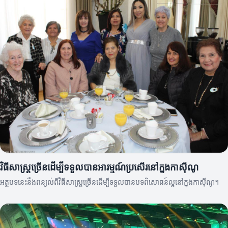
វិធីសាស្ត្រច្រើនដើម្បីទទួលបានអារម្មណ៍ប្រសើរនៅក្នុងកាស៊ីណូ
អត្ថបទនេះនឹងពន្យល់ពីវិធីសាស្ត្រច្រើនដើម្បីទទួលបានបទពិសោធន៍ល្អនៅក្នុងកាស៊ីណូ។