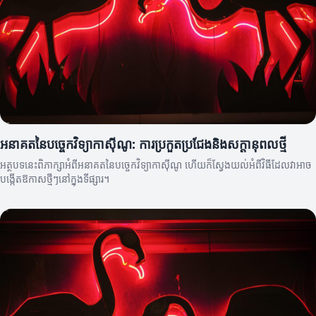
អនាគតនៃបច្ចេកវិទ្យាកាស៊ីណូ: ការប្រកួតប្រជែងនិងសក្តានុពលថ្មី
អត្ថបទនេះពិភាក្សាអំពីអនាគតនៃបច្ចេកវិទ្យាកាស៊ីណូ ហើយក៏ស្វែងយល់អំពីវិធីដែលវាអាច
បង្កើតឱកាសថ្មីៗនៅក្នុងទីផ្សារ។