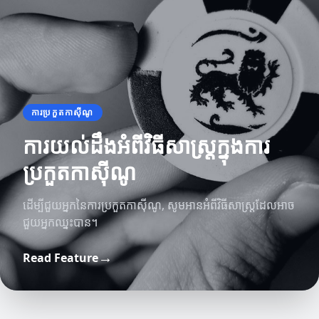
ការប្រកួតកាស៊ីណូ
ការយល់ដឹងអំពីវិធីសាស្ត្រក្នុងការ
ប្រកួតកាស៊ីណូ
ដើម្បីជួយអ្នកនៃការប្រកួតកាស៊ីណូ, សូមអានអំពីវិធីសាស្ត្រដែលអាច
ជួយអ្នកឈ្នះបាន។
វិធីលេងកាស៊ីណូ
→
Read Feature
វិធីសាស្ត្រច្រើនដើម្បីទទួលបានអារម្មណ៍ប្រសើរនៅក្នុងកា
វិធីលេងកាស៊ីណូ
វិធីត្រៀមខ្លួនសម្រាប់ការប្រកួតកាស៊ីណូ
ស៊ីណូ