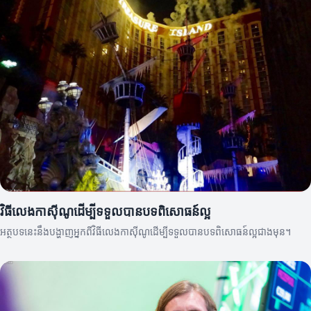
វិធីលេងកាស៊ីណូដើម្បីទទួលបានបទពិសោធន៍ល្អ
អត្ថបទនេះនឹងបង្ហាញអ្នកពីវិធីលេងកាស៊ីណូដើម្បីទទួលបានបទពិសោធន៍ល្អជាងមុន។