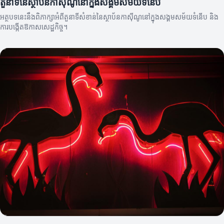
តួនាទីនៃស្ថាប័នកាស៊ីណូនៅក្នុងសង្គមសម័យទំនើប
អត្ថបទនេះនឹងពិភាក្សាអំពីតួនាទីសំខាន់នៃស្ថាប័នកាស៊ីណូនៅក្នុងសង្គមសម័យទំនើប និង
ការបង្កើតឱកាសសេដ្ឋកិច្ច។