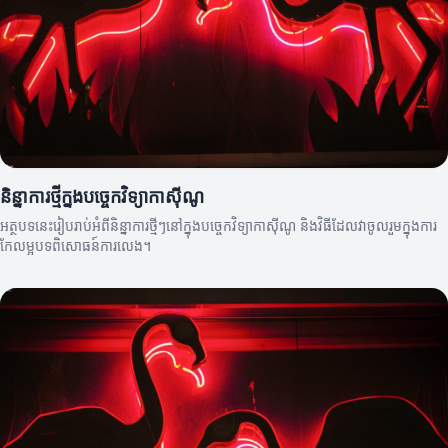
និន្នាការថ្មីក្នុងបច្ចេកវិទ្យាកាស៊ីណូ
អត្ថបទនេះរៀបរាប់អំពីនិន្នាការថ្មីៗនៅក្នុងបច្ចេកវិទ្យាកាស៊ីណូ និងវិធីដែលវាចូលរួមក្នុងការ
កែលម្អបទពិសោធន៍ការលេង។