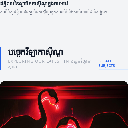
ឥទ្ធិពលនៃស្ថាប័នកាស៊ីណូក្នុងការអប់រំ
ការពិនិត្យឥទ្ធិពលនៃស្ថាប័នកាស៊ីណូក្នុងការអប់រំ និងការប៉ះពាល់ដល់សង្គម។
បច្ចេកវិទ្យាកាស៊ីណូ
EXPLORING OUR LATEST IN បច្ចេកវិទ្យាកា
SEE ALL
SUBJECTS
ស៊ីណូ