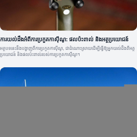
ការយល់ដឹងអំពីការប្រកួតកាស៊ីណូ: ផលប៉ះពាល់ និងអត្ថប្រយោជន៍
អត្ថបទនេះនឹងបង្ហាញពីការប្រកួតកាស៊ីណូ, ជាដំណោះស្រាយដើម្បីធ្វើឱ្យអ្នកយល់ដឹងពីអត្ថ
ប្រយោជន៍ និងផលប៉ះពាល់របស់ការប្រកួតកាស៊ីណូ។