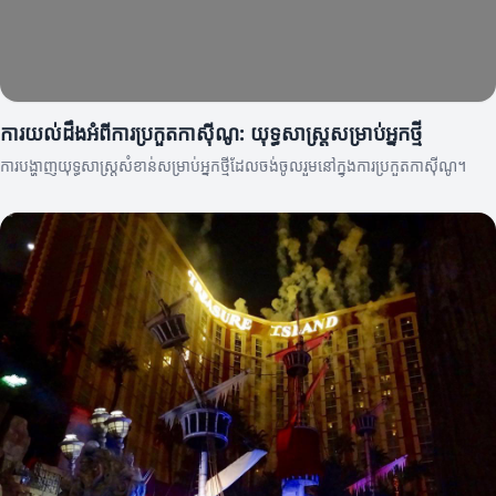
ការយល់ដឹងអំពីការប្រកួតកាស៊ីណូ: យុទ្ធសាស្រ្តសម្រាប់អ្នកថ្មី
ការបង្ហាញយុទ្ធសាស្រ្តសំខាន់សម្រាប់អ្នកថ្មីដែលចង់ចូលរួមនៅក្នុងការប្រកួតកាស៊ីណូ។