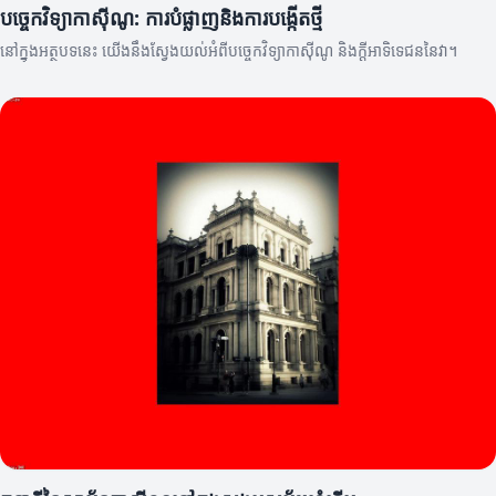
បច្ចេកវិទ្យាកាស៊ីណូ: ការបំផ្លាញនិងការបង្កើតថ្មី
នៅក្នុងអត្ថបទនេះ យើងនឹងស្វែងយល់អំពីបច្ចេកវិទ្យាកាស៊ីណូ និងក្តីអាទិទេជននៃវា។