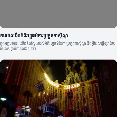
ការយល់ដឹងអំពីវប្បធម៌ការប្រកួតកាស៊ីណូ
ក្នុងអត្ថបទនេះ យើងនឹងស្វែងយល់អំពីវប្បធម៌នៃការប្រកួតកាស៊ីណូ និងអ្វីដែលធ្វើឲ្យវាបែប
នេះខុសគ្នាពីការលេងទូទៅ។