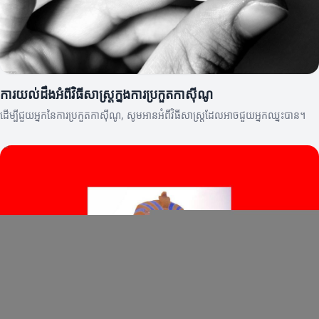
ការយល់ដឹងអំពីវិធីសាស្ត្រក្នុងការប្រកួតកាស៊ីណូ
ដើម្បីជួយអ្នកនៃការប្រកួតកាស៊ីណូ, សូមអានអំពីវិធីសាស្ត្រដែលអាចជួយអ្នកឈ្នះបាន។