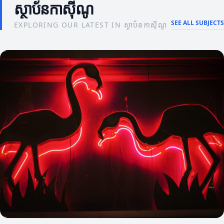
ស្ថាប័នកាស៊ីណូ
SEE ALL SUBJECTS
EXPLORING OUR LATEST IN ស្ថាប័នកាស៊ីណូ