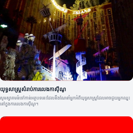
យុទ្ធសាស្ត្រសំរាប់ការលេងកាស៊ីណូ
សូមស្វាគមន៍ទៅកាន់អត្ថបទនេះដែលនឹងណែនាំអ្នកអំពីយុទ្ធសាស្ត្រដែលអាចជួយអ្នកឈ្នះ
នៅក្នុងការលេងកាស៊ីណូ។