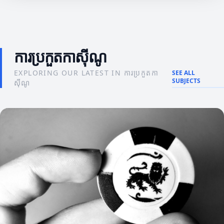
ការប្រកួតកាស៊ីណូ
EXPLORING OUR LATEST IN ការប្រកួតកា
SEE ALL
SUBJECTS
ស៊ីណូ