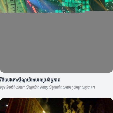
វិធីលេងកាស៊ីណូយ៉ាងមានប្រសិទ្ធភាព
សូមមើលវិធីលេងកាស៊ីណូយ៉ាងមានប្រសិទ្ធភាពដែលអាចជួយអ្នកឈ្នះបាន។