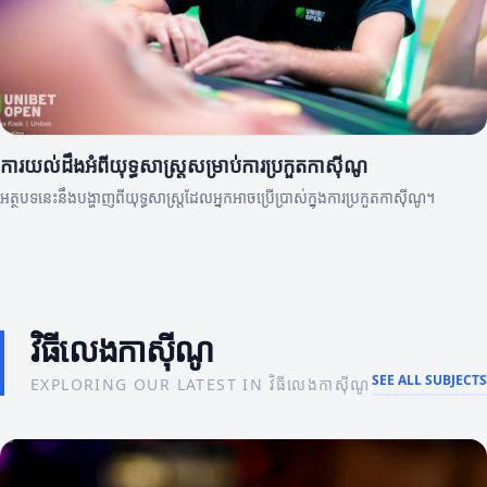
ការយល់ដឹងអំពីយុទ្ធសាស្រ្តសម្រាប់ការប្រកួតកាស៊ីណូ
អត្ថបទនេះនឹងបង្ហាញពីយុទ្ធសាស្រ្តដែលអ្នកអាចប្រើប្រាស់ក្នុងការប្រកួតកាស៊ីណូ។
វិធីលេងកាស៊ីណូ
SEE ALL SUBJECTS
EXPLORING OUR LATEST IN វិធីលេងកាស៊ីណូ