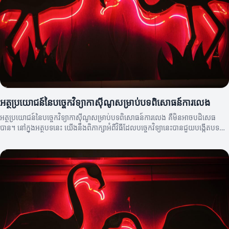
អត្ថប្រយោជន៍នៃបច្ចេកវិទ្យាកាស៊ីណូសម្រាប់បទពិសោធន៍ការលេង
អត្ថប្រយោជន៍នៃបច្ចេកវិទ្យាកាស៊ីណូសម្រាប់បទពិសោធន៍ការលេង គឺមិនអាចបដិសេធ
បាន។ នៅក្នុងអត្ថបទនេះ យើងនឹងពិភាក្សាអំពីវិធីដែលបច្ចេកវិទ្យានេះបានជួយបង្កើតបទ
ពិសោធន៍ល្អប្រសើរឡើង។