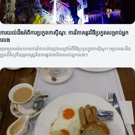
ការយល់ដឹងអំពីការប្រកួតកាស៊ីណូ: ការវិភាគនូវវិធីប្រកួតសម្រាប់អ្នក
លេង
សូមស្វាគមន៍មកកាន់ការវិភាគយ៉ាងជ្រាលជ្រៅអំពីវិធីប្រកួតក្នុងកាស៊ីណូ។ អត្ថបទនេះនឹង
ត្រួតពិនិត្យពីយុទ្ធសាស្រ្តនិងការផ្តល់អាទិភាពដល់អ្នកលេង។