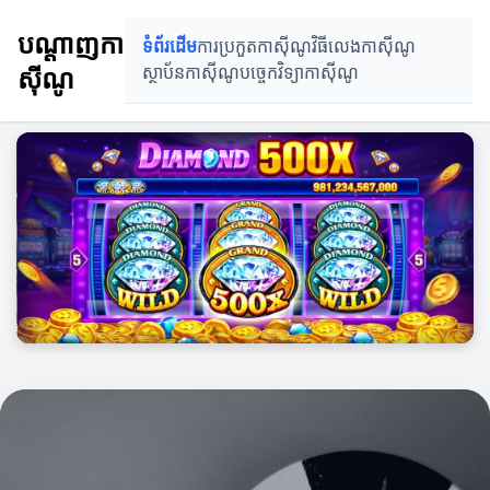
បណ្ដាញកាស៊ីណូ
បណ្ដាញកា
ទំព័រដើម
ការប្រកួតកាស៊ីណូ
វិធីលេងកាស៊ីណូ
ស៊ីណូ
ស្ថាប័នកាស៊ីណូ
បច្ចេកវិទ្យាកាស៊ីណូ