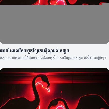
ផលប៉ះពាល់នៃបច្ចេកវិទ្យាកាស៊ីណូដល់សង្គម
អត្ថបទនេះពិចារណាអំពីផលប៉ះពាល់នៃបច្ចេកវិទ្យាកាស៊ីណូដល់សង្គម និងវិស័យផ្សេងៗ។