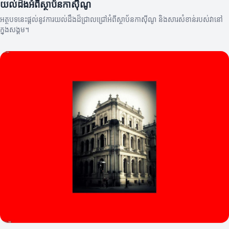
យល់ដឹងអំពីស្ថាប័នកាស៊ីណូ
អត្ថបទនេះផ្តល់នូវការយល់ដឹងដ៏ជ្រាលជ្រៅអំពីស្ថាប័នកាស៊ីណូ និងសារសំខាន់របស់វា​នៅ
ក្នុងសង្គម។