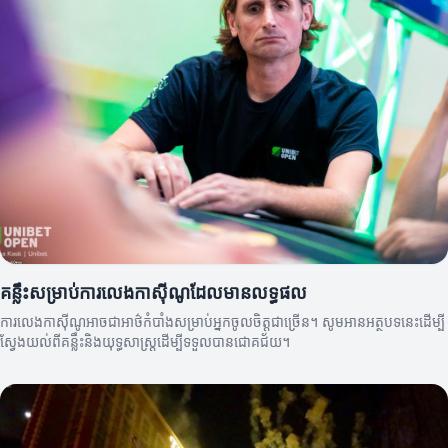
គន្លឹះសម្រាប់ការលេងកាស៊ីណូដែលមានលទ្ធផល
ការលេងកាស៊ីណូអាចជាអាថ៌កំបាំងសម្រាប់អ្នកចូលចិត្តជាច្រើន។ សូមអានអត្ថបទនេះដើម្បី
ស្វែងយល់ពីគន្លឹះនិងយុទ្ធសាស្ត្រដើម្បីទទួលបានជោគជ័យ។