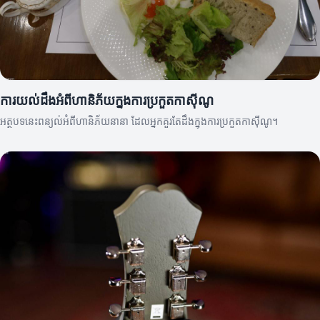
ការយល់ដឹងអំពីហានិភ័យក្នុងការប្រកួតកាស៊ីណូ
អត្ថបទនេះពន្យល់អំពីហានិភ័យនានា ដែលអ្នកគួរតែដឹងក្នុងការប្រកួតកាស៊ីណូ។