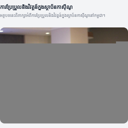
ការប្រែប្រួលនិងវិវត្តន៍ក្នុងស្ថាប័នកាស៊ីណូ
អត្ថបទនេះពិភាក្សាអំពីការប្រែប្រួលនិងវិវត្តន៍ក្នុងស្ថាប័នកាស៊ីណូនៅកម្ពុជា។