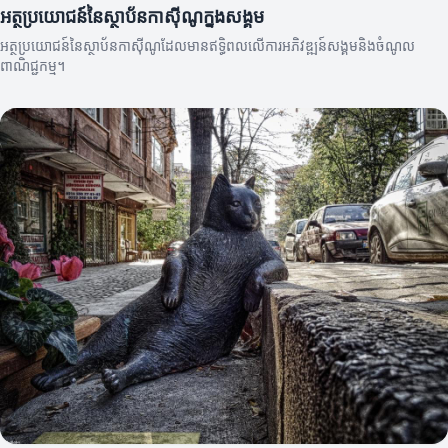
អត្ថប្រយោជន៍នៃស្ថាប័នកាស៊ីណូក្នុងសង្គម
អត្ថប្រយោជន៍នៃស្ថាប័នកាស៊ីណូដែលមានឥទ្ធិពលលើការអភិវឌ្ឍន៍សង្គមនិងចំណូល
ពាណិជ្ជកម្ម។