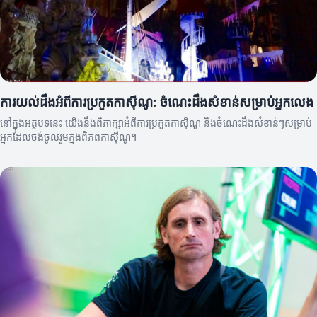
ការយល់ដឹងអំពីការប្រកួតកាស៊ីណូ: ចំណេះដឹងសំខាន់សម្រាប់អ្នកលេង
នៅក្នុងអត្ថបទនេះ យើងនឹងពិភាក្សាអំពីការប្រកួតកាស៊ីណូ និងចំណេះដឹងសំខាន់ៗសម្រាប់
អ្នកដែលចង់ចូលរួមក្នុងពិភពកាស៊ីណូ។