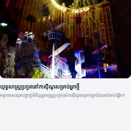
យុទ្ធសាស្ត្រប្រកួតនៅកាស៊ីណូសម្រាប់អ្នកថ្មី
អត្ថបទនេះសូមបង្ហាញអំពីយុទ្ធសាស្ត្រប្រកួតនៅកាស៊ីណូសម្រាប់អ្នកដែលចង់ចាប់ផ្តើម។