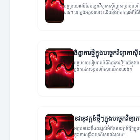
អត្ថប្រយោជន៍នៃបច្ចេកវិទ្យាកាស៊ីណូសម្រាប់
បាន។ នៅក្នុងអត្ថបទនេះ យើងនឹងពិភាក្សាអំពីវិធ
ពិសោធន៍ល្អប្រសើរឡើង។
និន្នាការថ្មីក្នុងបច្ចេកវិទ្យាកាស
អត្ថបទនេះរៀបរាប់អំពីនិន្នាការថ្មីៗនៅក្នុង
ក្នុងការកែលម្អបទពិសោធន៍ការលេង។
នវានុវត្តន៍ថ្មីៗក្នុងបច្ចេកវិទ្យ
អត្ថបទនេះនឹងពន្យល់អំពីនវានុវត្តន៍ថ្មីៗក្
ក្នុងការពង្រឹងបទពិសោធន៍លេង។