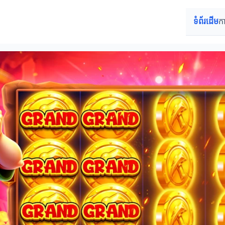
ទំព័រដើម
ក