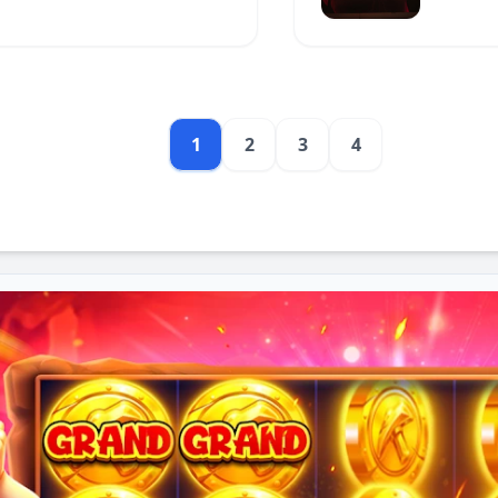
1
2
3
4