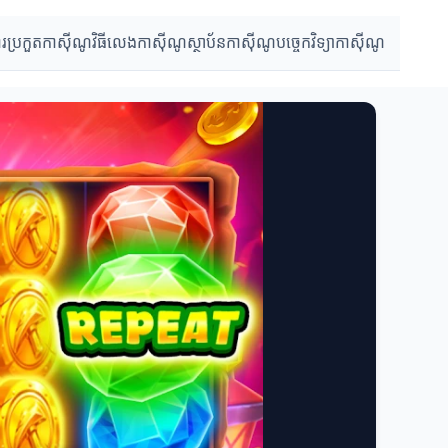
ារប្រកួតកាស៊ីណូ
វិធីលេងកាស៊ីណូ
ស្ថាប័នកាស៊ីណូ
បច្ចេកវិទ្យាកាស៊ីណូ