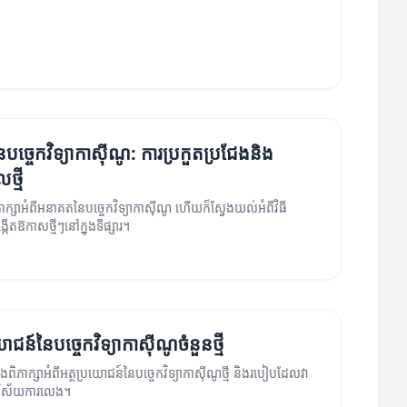
ច្ចេកវិទ្យាកាស៊ីណូ: ការប្រកួតប្រជែងនិង
ថ្មី
ាក្សាអំពីអនាគតនៃបច្ចេកវិទ្យាកាស៊ីណូ ហើយក៏ស្វែងយល់អំពីវិធី
ើតឱកាសថ្មីៗនៅក្នុងទីផ្សារ។
ោជន៍នៃបច្ចេកវិទ្យាកាស៊ីណូចំនួនថ្មី
ងពិភាក្សាអំពីអត្ថប្រយោជន៍នៃបច្ចេកវិទ្យាកាស៊ីណូថ្មី និងរបៀបដែលវា
ងវិស័យការលេង។