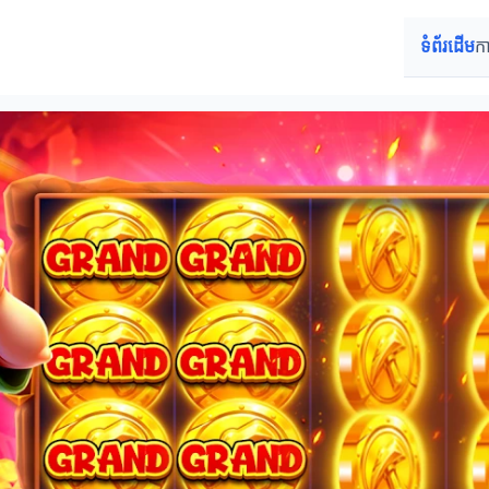
ទំព័រដើម
ក