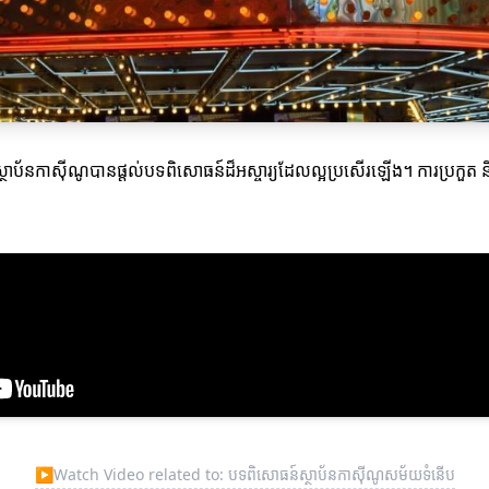
យ ស្ថាប័នកាស៊ីណូបានផ្តល់បទពិសោធន៍ដ៏អស្ចារ្យដែលល្អប្រសើរឡើង។ ការប្រកួត និង
▶
Watch Video related to: បទពិសោធន៍ស្ថាប័នកាស៊ីណូសម័យទំនើប