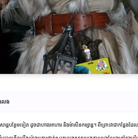
ារលេង
កកំសាន្តបន្ថែមទៀត ដូចជាហាងអាហារ និងម៉ាសីនកម្សាន្ត។ ពីព្រោះវាជាកន្លែ