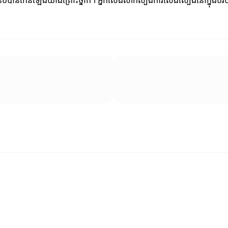
ទំនើបបានកើនឡើងយ៉ាងគ្រោះថ្នាក់។ អ្នកលេងសាកល្បងការលេងល្បែងនៅក្នុងបរិយាក