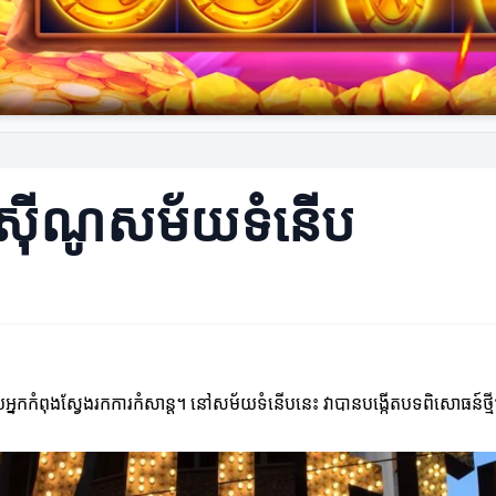
ាស៊ីណូសម័យទំនើប
ប់អ្នកកំពុងស្វែងរកការកំសាន្ត។ នៅសម័យទំនើបនេះ វាបានបង្កើតបទពិសោធន៍ថ្មី