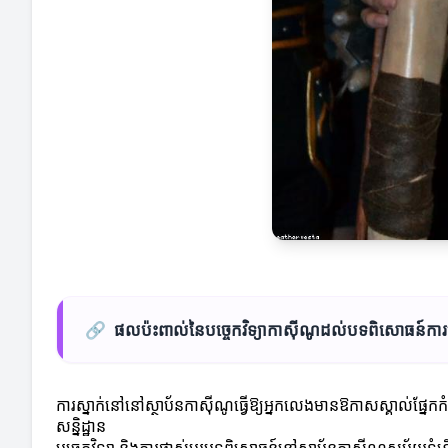
🔗
ផលប៉ះពាល់នៃបច្ចេកវិទ្យាកាស៊ីណូដល់បទពិសោធន៍ក
ការស្នាក់នៅនៅស្ថាប័នកាស៊ីណូធ្វើឱ្យអ្នកលេងមានឱកាសស្គាល់ផ្នែ
សន្និដ្ឋាន