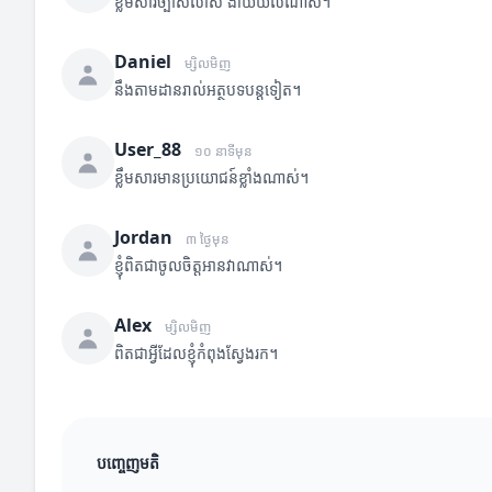
ខ្លឹមសារច្បាស់លាស់ ងាយយល់ណាស់។
Daniel
ម្សិលមិញ
នឹងតាមដានរាល់អត្ថបទបន្តទៀត។
User_88
១០ នាទីមុន
ខ្លឹមសារមានប្រយោជន៍ខ្លាំងណាស់។
Jordan
៣ ថ្ងៃមុន
ខ្ញុំពិតជាចូលចិត្តអានវាណាស់។
Alex
ម្សិលមិញ
ពិតជាអ្វីដែលខ្ញុំកំពុងស្វែងរក។
បញ្ចេញមតិ