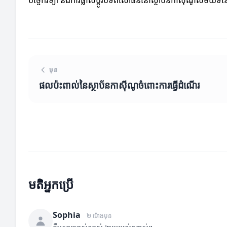
បច្ចេកវិទ្យា និងការផ្លាស់ប្តូរបទពិសោធន៍នៅស្ថាប័នកាស៊ីណូសម័យ
មុន
ផលប៉ះពាល់នៃស្ថាប័នកាស៊ីណូចំពោះការធ្វើដំណើរ
មតិអ្នកប្រើ
Sophia
២ ម៉ោងមុន