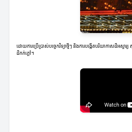
ដោយការប្រើប្រាស់បច្ចេកវិទ្យាថ្មីៗ និងការបង្កើតបរិយាកាសដ៏អស្ចារ្
ដ៏កក់ក្តៅ។