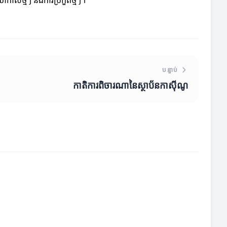
ាសថ្មីៗ និងការប្រកួតថ្មីៗ។
បន្ទាប់
កាតិការពិចារណានៃស្ថាប័នកាស៊ីណូ