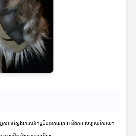
ងដែលអ្នកអាចស្វែងរកសេវាកម្មដ៏មានគុណភាព និងភាពសប្បាយរីករាយ។