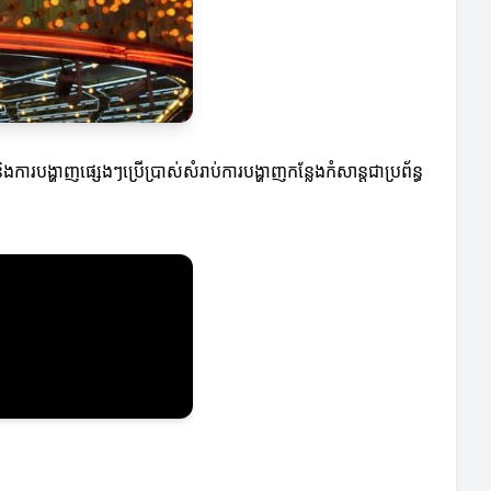
ការបង្ហាញផ្សេងៗប្រើប្រាស់សំរាប់ការបង្ហាញកន្លែងកំសាន្តជាប្រព័ន្ធ