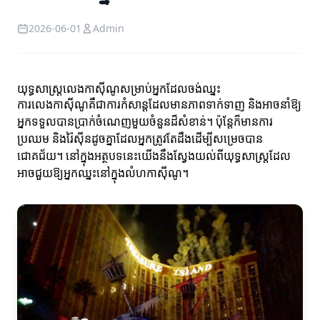
2026-06-01
Admin
យុទ្ធសាស្ត្រលេងកាស៊ីណូសម្រាប់អ្នកដែលចង់ឈ្នះ
ការលេងកាស៊ីណូគឺជាការកំសាន្តដែលមានភាពទាក់ទាញ និងអាចនាំឱ្យ
អ្នកទទួលបានប្រាក់ចំណេញមួយចំនួនដ៏សំខាន់។ ប៉ុន្តែក៏មានការ
ប្រឈម និងរ៉ៃស៊ីនដូចគ្នាដែលអ្នកត្រូវតែដឹងដើម្បីសម្រេចបាន
ជោគជ័យ។ នៅក្នុងអត្ថបទនេះយើងនឹងស្វែងយល់ពីយុទ្ធសាស្ត្រដែល
អាចជួយឱ្យអ្នកឈ្នះនៅក្នុងលំហកាស៊ីណូ។