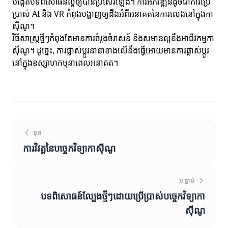
បង្កើតបទពិសោធន៍ល្អឲ្យបានប្រសើរឡើង។ ការអភិវឌ្ឍន៍ដូចជាការប្រើ
ប្រាស់ AI និង VR កំពុងបង្ហាញឲ្យដឹងអំពីអនាគតនៃការលេងនៅក្នុងកា
ស៊ីណូ។
វិធីសាស្រ្តថ្មីៗកំពុងតែមានការចំរូងចំរាសន៍ និងសមាឌល្អនឹងអាជីវកម្មកា
ស៊ីណូ។ ដូច្នេះ, ការផ្លាស់ប្ដូរនានាខាងលើនឹងធ្វើអោយមានការផ្លាស់ប្ដូរ
នៅក្នុងឧស្សាហកម្មនាពេលអនាគត។
មុន
ការវិវត្តនៃបច្ចេកវិទ្យាកាស៊ីណូ
បន្ទាប់
បទពិសោធន៍ល្បែងថ្មីៗដោយប្រើប្រាស់បច្ចេកវិទ្យាកា
ស៊ីណូ