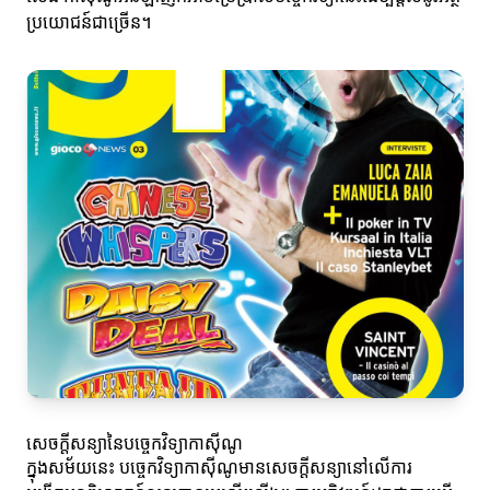
ប្រយោជន៍ជាច្រើន។
សេចក្តីសន្យានៃបច្ចេកវិទ្យាកាស៊ីណូ
ក្នុងសម័យនេះ បច្ចេកវិទ្យាកាស៊ីណូមានសេចក្តីសន្យានៅលើការ