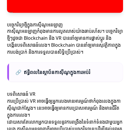
បច្ចេកវិទ្យាថ្មីក្នុងកាស៊ីណូអនឡាញ
កាស៊ីណូអនឡាញកំពុងមានការលូតលាស់យ៉ាងឆាប់រហ័ស។ បច្ចេកវិទ្យា
ថ្មីៗដូចជា Blockchain និង VR បាននាំឲ្យមានការផ្លាស់ប្ដូរ និង
បង្កើនបទពិសោធន៍លេង។ Blockchain បាននាំឲ្យមានសុវត្ថិភាពក្នុង
ការបង់ប្រាក់ និងការទទួលបានសិទ្ធិប្រើប្រាស់។
🔗
ឥទ្ធិពលនៃស្ថាប័នកាស៊ីណូក្នុងការអប់រំ
បទពិសោធន៍ VR
ការប្រើប្រាស់ VR អាចធ្វើឲ្យអ្នកលេងមានអារម្មណ៍ថាកំពុងលេងក្នុងកា
ស៊ីណូជាក់ស្តែង។ នេះអាចធ្វើឲ្យមានការប្រោសអារម្មណ៍ និងមានជីវិត
ក្នុងការលេង។
ដោយសារតែលោកអ្នកបានទទួលនូវការពង្រឹងនៃទំនាក់ទំនងជាមួយអ្នក
លេង កាស៊ីណូអនឡាញក៏អាចប្រើប្រាស់បច្ចេកវិទ្យានេះដើម្បីផ្តល់នូវអត្ថ