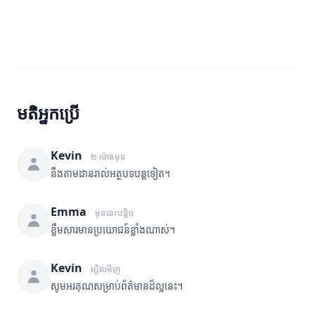
មតិអ្នកប្រើ
Kevin
២ ម៉ោងមុន
នឹងតាមដានរាល់អត្ថបទបន្តទៀត។
Emma
មុននេះបន្តិច
ខ្លឹមសារមានប្រយោជន៍ខ្លាំងណាស់។
Kevin
ម្សិលមិញ
សូមអរគុណសម្រាប់ព័ត៌មានដ៏ល្អនេះ។