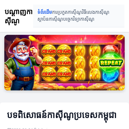
បណ្ដាញកា
ទំព័រដើម
ការប្រកួតកាស៊ីណូ
វិធីលេងកាស៊ីណូ
ស៊ីណូ
ស្ថាប័នកាស៊ីណូ
បច្ចេកវិទ្យាកាស៊ីណូ
បទពិសោធន៍កាស៊ីណូប្រទេសកម្ពុជា