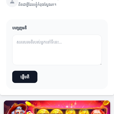
ពិតជាអ្វីដែលខ្ញុំកំពុងស្វែងរក។
បញ្ចេញមតិ
ផ្ញើមតិ