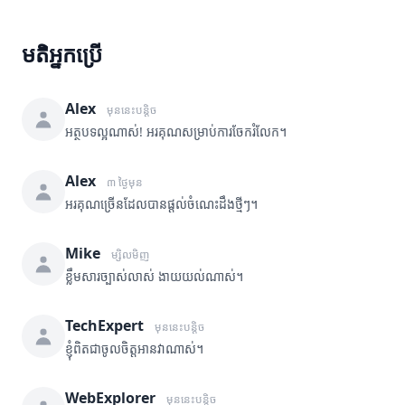
មតិអ្នកប្រើ
Alex
មុននេះបន្តិច
អត្ថបទល្អណាស់! អរគុណសម្រាប់ការចែករំលែក។
Alex
៣ ថ្ងៃមុន
អរគុណច្រើនដែលបានផ្តល់ចំណេះដឹងថ្មីៗ។
Mike
ម្សិលមិញ
ខ្លឹមសារច្បាស់លាស់ ងាយយល់ណាស់។
TechExpert
មុននេះបន្តិច
ខ្ញុំពិតជាចូលចិត្តអានវាណាស់។
WebExplorer
មុននេះបន្តិច