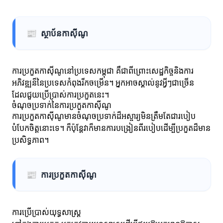
📰
ស្ថាប័នកាស៊ីណូ
ការប្រកួតកាស៊ីណូនៅប្រទេសកម្ពុជា គឺជាពីព្រោះសេដ្ឋកិច្ចនិងការ
អភិវឌ្ឍន៏នៃប្រទេសកំពុងរីកចម្រើន។ អ្នកអាចស្គាល់នូវអ្វីៗជាច្រើន
ដែលជួយប្រើប្រាស់ការប្រកួតនេះ។
ចំណុចប្រទាក់នៃការប្រកួតកាស៊ីណូ
ការប្រកួតកាស៊ីណូមានចំណុចប្រទាក់ដ៏អស្ចារ្យមិនត្រឹមតែជារបៀប
បំបែកចិត្តនោះទេ។ ក៏ប៉ុន្តែវាក៏មានការបង្រៀនពីរបៀបដើម្បីប្រកួតដ៏មាន
ប្រសិទ្ធភាព។
📰
ការប្រកួតកាស៊ីណូ
ការប្រើប្រាស់យុទ្ធសាស្រ្ត