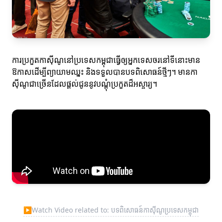
ការប្រកួតកាស៊ីណូនៅប្រទេសកម្ពុជាធ្វើឲ្យអ្នកទេសចរនៅទីនោះមាន
ឱកាសដើម្បីព្យាយាមឈ្នះ និងទទួលបានបទពិសោធន៍ថ្មីៗ។ មានកា
ស៊ីណូជាច្រើនដែលផ្តល់ជូននូវបណ្តុំប្រកួតដ៏អស្ចារ្យ។
▶
Watch Video related to: បទពិសោធន៍កាស៊ីណូប្រទេសកម្ពុជា