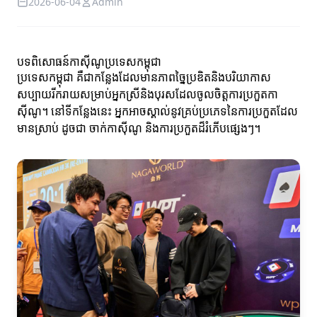
2026-06-04
Admin
បទពិសោធន៍កាស៊ីណូប្រទេសកម្ពុជា
ប្រទេសកម្ពុជា គឺជាកន្លែងដែលមានភាពច្នៃប្រឌិតនិងបរិយាកាស
សប្បាយរីករាយសម្រាប់អ្នកស្រីនិងបុរសដែលចូលចិត្តការប្រកួតកា
ស៊ីណូ។ នៅទីកន្លែងនេះ អ្នកអាចស្គាល់នូវគ្រប់ប្រភេទនៃការប្រកួតដែល
មានស្រាប់ ដូចជា ចាក់កាស៊ីណូ និងការប្រកួតដ៏រំភើបផ្សេងៗ។