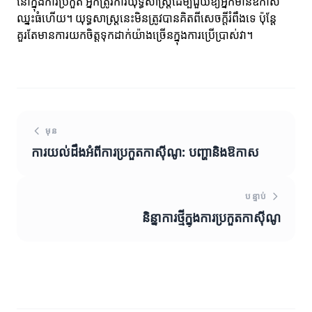
នៅក្នុងការប្រកួត អ្នកត្រូវការយុទ្ធសាស្រ្តដើម្បីជួយឱ្យអ្នកមានឱកាស
ឈ្នះធំហើយ។ យុទ្ធសាស្រ្តនេះមិនត្រូវបានគិតពីសេចក្តីរំពឹងទេ ប៉ុន្តែ
គួរតែមានការយកចិត្តទុកដាក់យ៉ាងច្រើនក្នុងការប្រើប្រាស់វា។
មុន
ការយល់ដឹងអំពីការប្រកួតកាស៊ីណូ: បញ្ហានិងឱកាស
បន្ទាប់
និន្នាការថ្មីក្នុងការប្រកួតកាស៊ីណូ