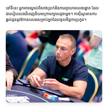
នៅទីនេះ អ្នកអាចស្គាល់ពីសាច់ប្រាក់និងការព្យាយាមលេងឆ្នោត ដែល
ជារបៀបលេងដ៏ពេញនិយមក្រោមក្បាលដូចម្ដេច។ កាស៊ីណូមានការ
ផ្តល់ជូននូវឱកាសលេងសម្រាប់អ្នកដែលចូលចិត្តការប្រកួត។